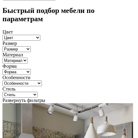
Быстрый подбор мебели по
параметрам
Цвет
Размер
Материал
Форма
Особенности
Стиль
Развернуть фильтры