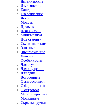
Дизайнерские
Итальянские
Кантри
Классические
Лофт
Модерн
Прованс
Неоклассика
Минимализм
Под старину
Скандинавские
Элитные
Эксклюзивные
Хай-тек
Особенности
Для студии
Для хрущевки
Для дачи
Встроенные
С антресолями
С барной стойкой
С островом
Малогабаритные
Модульные
Скрытые ручки