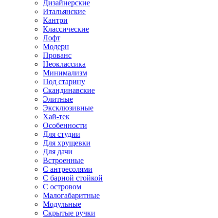
Дизайнерские
Итальянские
Кантри
Классические
Лофт
Модерн
Прованс
Неоклассика
Минимализм
Под старину
Скандинавские
Элитные
Эксклюзивные
Хай-тек
Особенности
Для студии
Для хрущевки
Для дачи
Встроенные
С антресолями
С барной стойкой
С островом
Малогабаритные
Модульные
Скрытые ручки