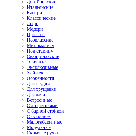
Дизайнерские
Итальянские
Кантри
Классические
Лофт
Модерн
Прованс
Неоклассика
Минимализм
Под старину
Скандинавские
Элитные
Эксклюзивные
Хай-тек
Особенности
Для студии
Для хрущевки
Для дачи
Встроенные
С антресолями
С барной стойкой
С островом
Малогабаритные
Модульные
Скрытые ручки