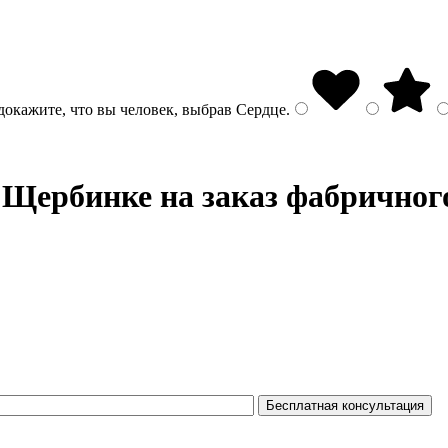
докажите, что вы человек, выбрав
Сердце
.
 Щербинке на заказ фабричног