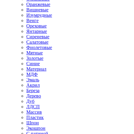
Оранжевые
Вишневые
Изумрудные
Венге
Ореховые
Янтарные
Сиреневые
Салатовые
Фиолетовые
Мятные
Золотые
Синие
Материал
МДФ
Эмаль
Акрил
Береза
Дерево
Дуб
ЛДСП
Массив
Пластик
Шпон
Экошпон
С патиной