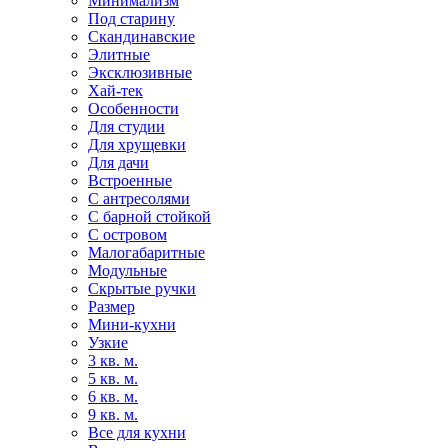
Минимализм
Под старину
Скандинавские
Элитные
Эксклюзивные
Хай-тек
Особенности
Для студии
Для хрущевки
Для дачи
Встроенные
С антресолями
С барной стойкой
С островом
Малогабаритные
Модульные
Скрытые ручки
Размер
Мини-кухни
Узкие
3 кв. м.
5 кв. м.
6 кв. м.
9 кв. м.
Все для кухни