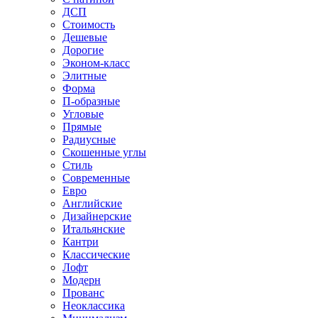
ДСП
Стоимость
Дешевые
Дорогие
Эконом-класс
Элитные
Форма
П-образные
Угловые
Прямые
Радиусные
Скошенные углы
Стиль
Современные
Евро
Английские
Дизайнерские
Итальянские
Кантри
Классические
Лофт
Модерн
Прованс
Неоклассика