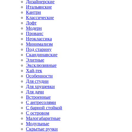
Дизайнерские
Итальянские
Кантри
Классические
Лофт
Модерн
Прованс
Неоклассика
Минимализм
Под старину
Скандинавские
Элитные
Эксклюзивные
Хай-тек
Особенности
Для студии
Для хрущевки
Для дачи
Встроенные
С антресолями
С барной стойкой
С островом
Малогабаритные
Модульные
Скрытые ручки