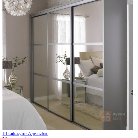
Шкаф-купе Адельфос