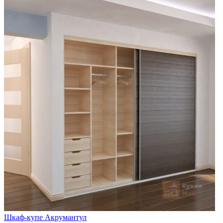
Шкаф-купе Акрумантул