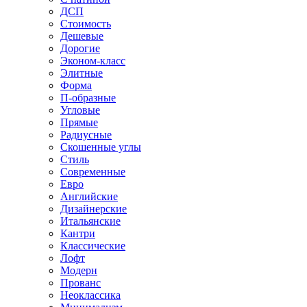
ДСП
Стоимость
Дешевые
Дорогие
Эконом-класс
Элитные
Форма
П-образные
Угловые
Прямые
Радиусные
Скошенные углы
Стиль
Современные
Евро
Английские
Дизайнерские
Итальянские
Кантри
Классические
Лофт
Модерн
Прованс
Неоклассика