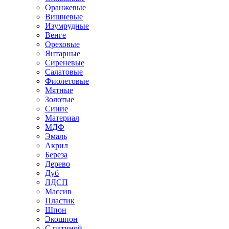
Оранжевые
Вишневые
Изумрудные
Венге
Ореховые
Янтарные
Сиреневые
Салатовые
Фиолетовые
Мятные
Золотые
Синие
Материал
МДФ
Эмаль
Акрил
Береза
Дерево
Дуб
ЛДСП
Массив
Пластик
Шпон
Экошпон
С патиной