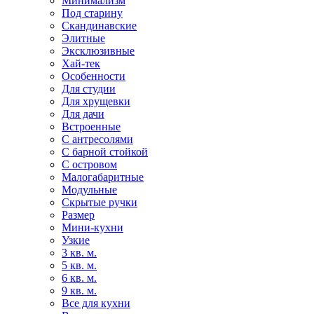
Минимализм
Под старину
Скандинавские
Элитные
Эксклюзивные
Хай-тек
Особенности
Для студии
Для хрущевки
Для дачи
Встроенные
С антресолями
С барной стойкой
С островом
Малогабаритные
Модульные
Скрытые ручки
Размер
Мини-кухни
Узкие
3 кв. м.
5 кв. м.
6 кв. м.
9 кв. м.
Все для кухни