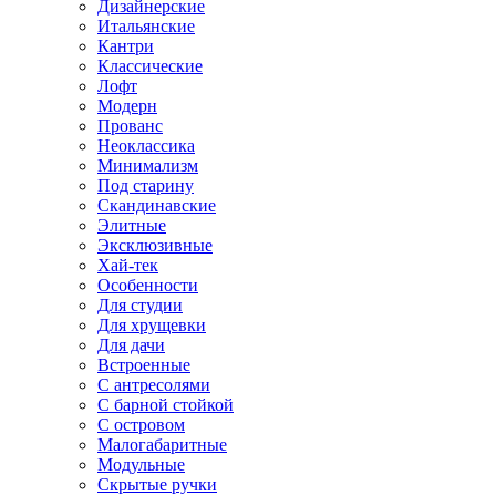
Дизайнерские
Итальянские
Кантри
Классические
Лофт
Модерн
Прованс
Неоклассика
Минимализм
Под старину
Скандинавские
Элитные
Эксклюзивные
Хай-тек
Особенности
Для студии
Для хрущевки
Для дачи
Встроенные
С антресолями
С барной стойкой
С островом
Малогабаритные
Модульные
Скрытые ручки