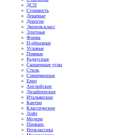
ДСП
Стоимость
Дешевые
Дорогие
Эконом-класс
Элитные
Форма
П-образные
Угловые
Прямые
Радиусные
Скошенные углы
Стиль
Современные
Евро
Английские
Дизайнерские
Итальянские
Кантри
Классические
Лофт
Модерн
Прованс
Неоклассика