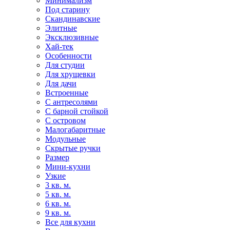
Минимализм
Под старину
Скандинавские
Элитные
Эксклюзивные
Хай-тек
Особенности
Для студии
Для хрущевки
Для дачи
Встроенные
С антресолями
С барной стойкой
С островом
Малогабаритные
Модульные
Скрытые ручки
Размер
Мини-кухни
Узкие
3 кв. м.
5 кв. м.
6 кв. м.
9 кв. м.
Все для кухни