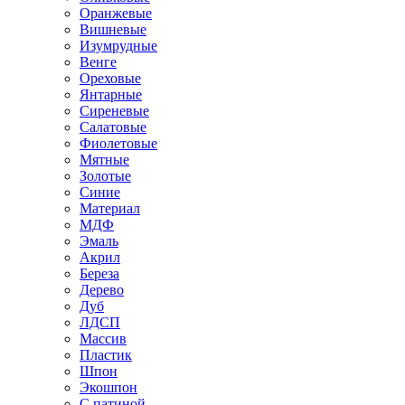
Оранжевые
Вишневые
Изумрудные
Венге
Ореховые
Янтарные
Сиреневые
Салатовые
Фиолетовые
Мятные
Золотые
Синие
Материал
МДФ
Эмаль
Акрил
Береза
Дерево
Дуб
ЛДСП
Массив
Пластик
Шпон
Экошпон
С патиной