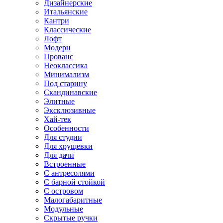
Дизайнерские
Итальянские
Кантри
Классические
Лофт
Модерн
Прованс
Неоклассика
Минимализм
Под старину
Скандинавские
Элитные
Эксклюзивные
Хай-тек
Особенности
Для студии
Для хрущевки
Для дачи
Встроенные
С антресолями
С барной стойкой
С островом
Малогабаритные
Модульные
Скрытые ручки