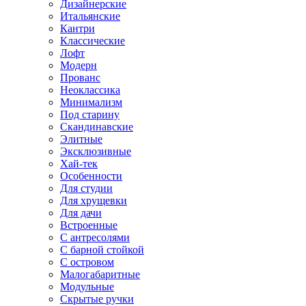
Дизайнерские
Итальянские
Кантри
Классические
Лофт
Модерн
Прованс
Неоклассика
Минимализм
Под старину
Скандинавские
Элитные
Эксклюзивные
Хай-тек
Особенности
Для студии
Для хрущевки
Для дачи
Встроенные
С антресолями
С барной стойкой
С островом
Малогабаритные
Модульные
Скрытые ручки