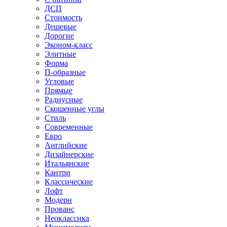
ДСП
Стоимость
Дешевые
Дорогие
Эконом-класс
Элитные
Форма
П-образные
Угловые
Прямые
Радиусные
Скошенные углы
Стиль
Современные
Евро
Английские
Дизайнерские
Итальянские
Кантри
Классические
Лофт
Модерн
Прованс
Неоклассика