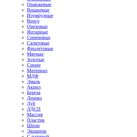
Оранжевые
Вишневые
Изумрудные
Венге
Ореховые
Янтарные
Сиреневые
Салатовые
Фиолетовые
Мятные
Золотые
Синие
Материал
МДФ
Эмаль
Акрил
Береза
Дерево
Дуб
ЛДСП
Массив
Пластик
Шпон
Экошпон
С патиной