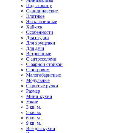
Минимализм
Под старину
Скандинавские
Элитные
Эксклюзивные
Хай-тек
Особенности
Для студии
Для хрущевки
Для дачи
Встроенные
С антресолями
С барной стойкой
С островом
Малогабаритные
Модульные
Скрытые ручки
Размер
Мини-кухни
Узкие
3 кв. м.
5 кв. м.
6 кв. м.
9 кв. м.
Все для кухни