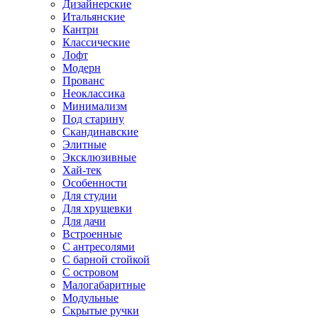
Дизайнерские
Итальянские
Кантри
Классические
Лофт
Модерн
Прованс
Неоклассика
Минимализм
Под старину
Скандинавские
Элитные
Эксклюзивные
Хай-тек
Особенности
Для студии
Для хрущевки
Для дачи
Встроенные
С антресолями
С барной стойкой
С островом
Малогабаритные
Модульные
Скрытые ручки