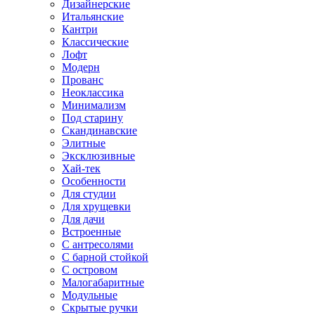
Дизайнерские
Итальянские
Кантри
Классические
Лофт
Модерн
Прованс
Неоклассика
Минимализм
Под старину
Скандинавские
Элитные
Эксклюзивные
Хай-тек
Особенности
Для студии
Для хрущевки
Для дачи
Встроенные
С антресолями
С барной стойкой
С островом
Малогабаритные
Модульные
Скрытые ручки