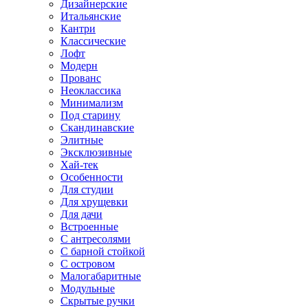
Дизайнерские
Итальянские
Кантри
Классические
Лофт
Модерн
Прованс
Неоклассика
Минимализм
Под старину
Скандинавские
Элитные
Эксклюзивные
Хай-тек
Особенности
Для студии
Для хрущевки
Для дачи
Встроенные
С антресолями
С барной стойкой
С островом
Малогабаритные
Модульные
Скрытые ручки