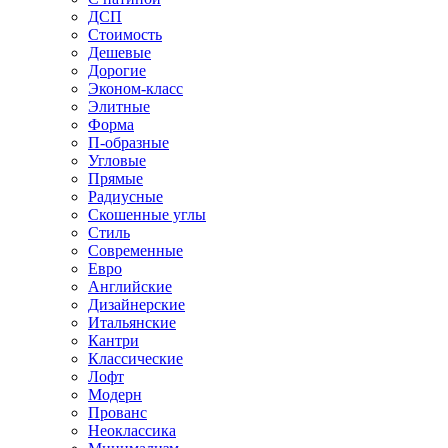
ДСП
Стоимость
Дешевые
Дорогие
Эконом-класс
Элитные
Форма
П-образные
Угловые
Прямые
Радиусные
Скошенные углы
Стиль
Современные
Евро
Английские
Дизайнерские
Итальянские
Кантри
Классические
Лофт
Модерн
Прованс
Неоклассика