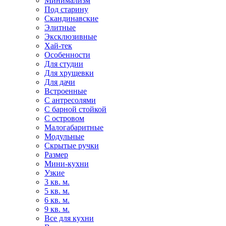
Минимализм
Под старину
Скандинавские
Элитные
Эксклюзивные
Хай-тек
Особенности
Для студии
Для хрущевки
Для дачи
Встроенные
С антресолями
С барной стойкой
С островом
Малогабаритные
Модульные
Скрытые ручки
Размер
Мини-кухни
Узкие
3 кв. м.
5 кв. м.
6 кв. м.
9 кв. м.
Все для кухни