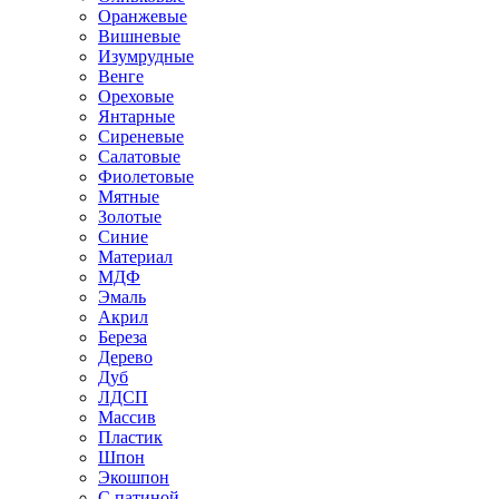
Оранжевые
Вишневые
Изумрудные
Венге
Ореховые
Янтарные
Сиреневые
Салатовые
Фиолетовые
Мятные
Золотые
Синие
Материал
МДФ
Эмаль
Акрил
Береза
Дерево
Дуб
ЛДСП
Массив
Пластик
Шпон
Экошпон
С патиной