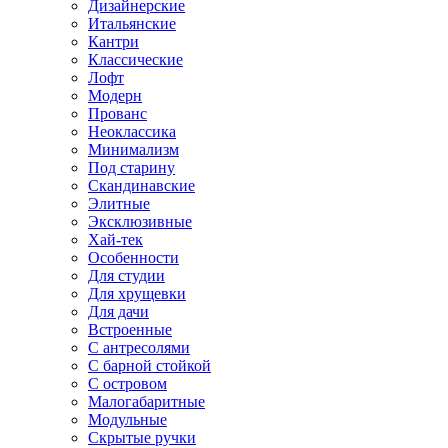
Дизайнерские
Итальянские
Кантри
Классические
Лофт
Модерн
Прованс
Неоклассика
Минимализм
Под старину
Скандинавские
Элитные
Эксклюзивные
Хай-тек
Особенности
Для студии
Для хрущевки
Для дачи
Встроенные
С антресолями
С барной стойкой
С островом
Малогабаритные
Модульные
Скрытые ручки