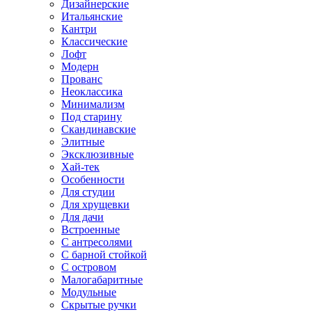
Дизайнерские
Итальянские
Кантри
Классические
Лофт
Модерн
Прованс
Неоклассика
Минимализм
Под старину
Скандинавские
Элитные
Эксклюзивные
Хай-тек
Особенности
Для студии
Для хрущевки
Для дачи
Встроенные
С антресолями
С барной стойкой
С островом
Малогабаритные
Модульные
Скрытые ручки