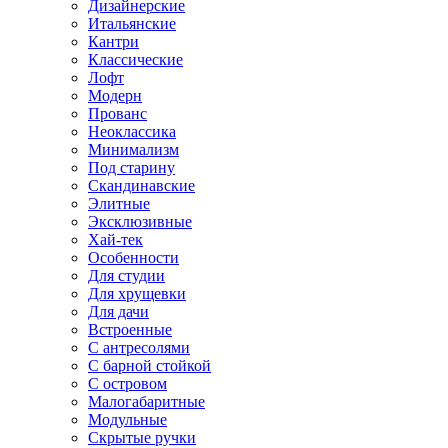
Дизайнерские
Итальянские
Кантри
Классические
Лофт
Модерн
Прованс
Неоклассика
Минимализм
Под старину
Скандинавские
Элитные
Эксклюзивные
Хай-тек
Особенности
Для студии
Для хрущевки
Для дачи
Встроенные
С антресолями
С барной стойкой
С островом
Малогабаритные
Модульные
Скрытые ручки