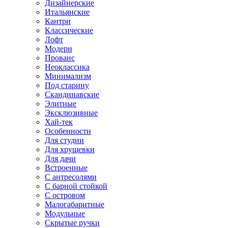
Дизайнерские
Итальянские
Кантри
Классические
Лофт
Модерн
Прованс
Неоклассика
Минимализм
Под старину
Скандинавские
Элитные
Эксклюзивные
Хай-тек
Особенности
Для студии
Для хрущевки
Для дачи
Встроенные
С антресолями
С барной стойкой
С островом
Малогабаритные
Модульные
Скрытые ручки