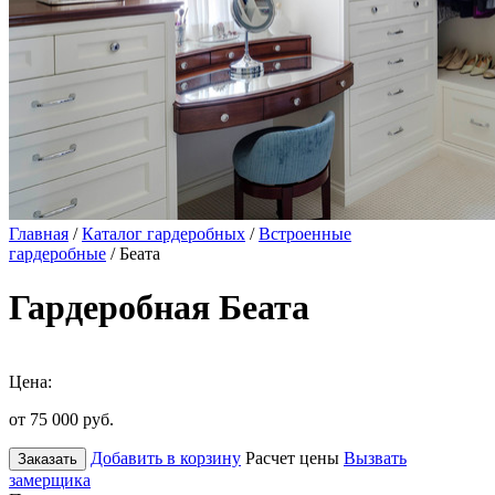
Главная
/
Каталог гардеробных
/
Встроенные
гардеробные
/ Беата
Гардеробная Беата
Цена:
от 75 000
руб.
Добавить в корзину
Расчет цены
Вызвать
Заказать
замерщика