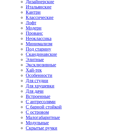
Дизайнерские
Итальянские
Кантри
Классические
Лофт
Модерн
Прованс
Неоклассика
Минимализм
Под старину
Скандинавские
Элитные
Эксклюзивные
Хай-тек
Особенности
Для студии
Для хрущевки
Для дачи
Встроенные
С антресолями
С барной стойкой
С островом
Малогабаритные
Модульные
Скрытые ручки