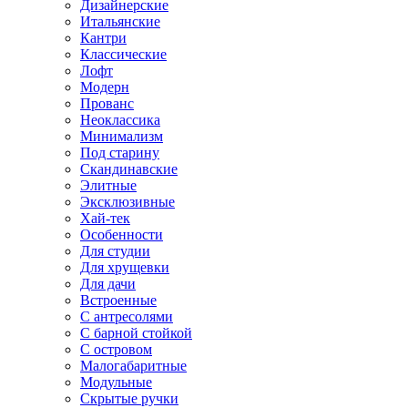
Дизайнерские
Итальянские
Кантри
Классические
Лофт
Модерн
Прованс
Неоклассика
Минимализм
Под старину
Скандинавские
Элитные
Эксклюзивные
Хай-тек
Особенности
Для студии
Для хрущевки
Для дачи
Встроенные
С антресолями
С барной стойкой
С островом
Малогабаритные
Модульные
Скрытые ручки