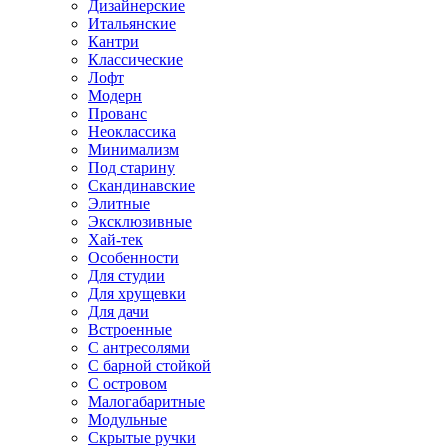
Дизайнерские
Итальянские
Кантри
Классические
Лофт
Модерн
Прованс
Неоклассика
Минимализм
Под старину
Скандинавские
Элитные
Эксклюзивные
Хай-тек
Особенности
Для студии
Для хрущевки
Для дачи
Встроенные
С антресолями
С барной стойкой
С островом
Малогабаритные
Модульные
Скрытые ручки