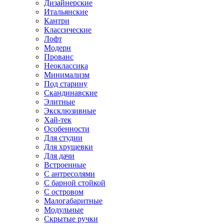
Дизайнерские
Итальянские
Кантри
Классические
Лофт
Модерн
Прованс
Неоклассика
Минимализм
Под старину
Скандинавские
Элитные
Эксклюзивные
Хай-тек
Особенности
Для студии
Для хрущевки
Для дачи
Встроенные
С антресолями
С барной стойкой
С островом
Малогабаритные
Модульные
Скрытые ручки