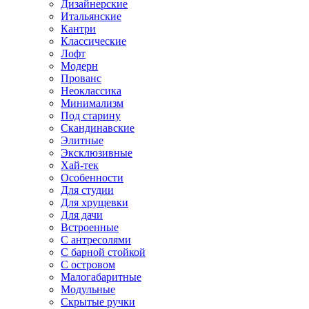
Дизайнерские
Итальянские
Кантри
Классические
Лофт
Модерн
Прованс
Неоклассика
Минимализм
Под старину
Скандинавские
Элитные
Эксклюзивные
Хай-тек
Особенности
Для студии
Для хрущевки
Для дачи
Встроенные
С антресолями
С барной стойкой
С островом
Малогабаритные
Модульные
Скрытые ручки