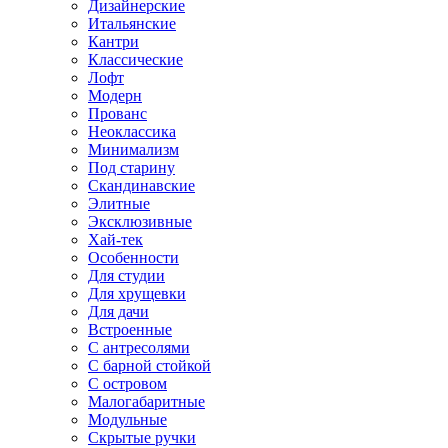
Дизайнерские
Итальянские
Кантри
Классические
Лофт
Модерн
Прованс
Неоклассика
Минимализм
Под старину
Скандинавские
Элитные
Эксклюзивные
Хай-тек
Особенности
Для студии
Для хрущевки
Для дачи
Встроенные
С антресолями
С барной стойкой
С островом
Малогабаритные
Модульные
Скрытые ручки