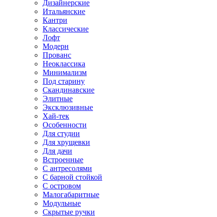
Дизайнерские
Итальянские
Кантри
Классические
Лофт
Модерн
Прованс
Неоклассика
Минимализм
Под старину
Скандинавские
Элитные
Эксклюзивные
Хай-тек
Особенности
Для студии
Для хрущевки
Для дачи
Встроенные
С антресолями
С барной стойкой
С островом
Малогабаритные
Модульные
Скрытые ручки