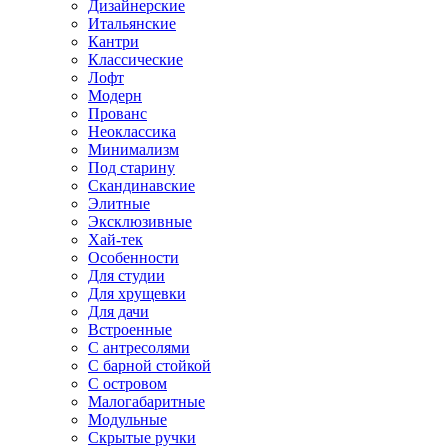
Дизайнерские
Итальянские
Кантри
Классические
Лофт
Модерн
Прованс
Неоклассика
Минимализм
Под старину
Скандинавские
Элитные
Эксклюзивные
Хай-тек
Особенности
Для студии
Для хрущевки
Для дачи
Встроенные
С антресолями
С барной стойкой
С островом
Малогабаритные
Модульные
Скрытые ручки