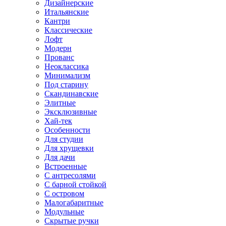
Дизайнерские
Итальянские
Кантри
Классические
Лофт
Модерн
Прованс
Неоклассика
Минимализм
Под старину
Скандинавские
Элитные
Эксклюзивные
Хай-тек
Особенности
Для студии
Для хрущевки
Для дачи
Встроенные
С антресолями
С барной стойкой
С островом
Малогабаритные
Модульные
Скрытые ручки