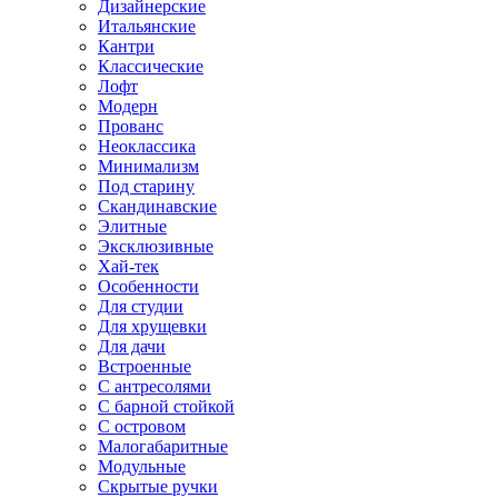
Дизайнерские
Итальянские
Кантри
Классические
Лофт
Модерн
Прованс
Неоклассика
Минимализм
Под старину
Скандинавские
Элитные
Эксклюзивные
Хай-тек
Особенности
Для студии
Для хрущевки
Для дачи
Встроенные
С антресолями
С барной стойкой
С островом
Малогабаритные
Модульные
Скрытые ручки