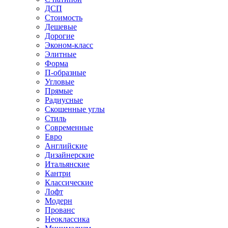
ДСП
Стоимость
Дешевые
Дорогие
Эконом-класс
Элитные
Форма
П-образные
Угловые
Прямые
Радиусные
Скошенные углы
Стиль
Современные
Евро
Английские
Дизайнерские
Итальянские
Кантри
Классические
Лофт
Модерн
Прованс
Неоклассика