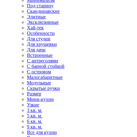
Минимализм
Под старину
Скандинавские
Элитные
Эксклюзивные
Хай-тек
Особенности
Для студии
Для хрущевки
Для дачи
Встроенные
С антресолями
С барной стойкой
С островом
Малогабаритные
Модульные
Скрытые ручки
Размер
Мини-кухни
Узкие
3 кв. м.
5 кв. м.
6 кв. м.
9 кв. м.
Все для кухни