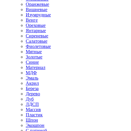
Оранжевые
Вишневые
Изумрудные
Венге
Ореховые
Янтарные
Сиреневые
Салатовые
Фиолетовые
Мятные
Золотые
Синие
Материал
МДФ
Эмаль
Акрил
Береза
Дерево
Дуб
ЛДСП
Массив
Пластик
Шпон
Экошпон
С патиной