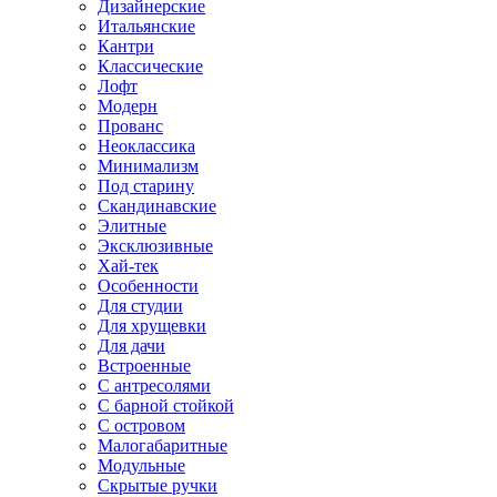
Дизайнерские
Итальянские
Кантри
Классические
Лофт
Модерн
Прованс
Неоклассика
Минимализм
Под старину
Скандинавские
Элитные
Эксклюзивные
Хай-тек
Особенности
Для студии
Для хрущевки
Для дачи
Встроенные
С антресолями
С барной стойкой
С островом
Малогабаритные
Модульные
Скрытые ручки