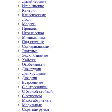
Дизайнерские
Итальянские
Кантри
Классические
Лофт
Модерн
Прованс
Неоклассика
Минимализм
Под старину
Скандинавские
Элитные
Эксклюзивные
Хай-тек
Особенности
Для студии
Для хрущевки
Для дачи
Встроенные
С антресолями
С барной стойкой
С островом
Малогабаритные
Модульные
Скрытые ручки