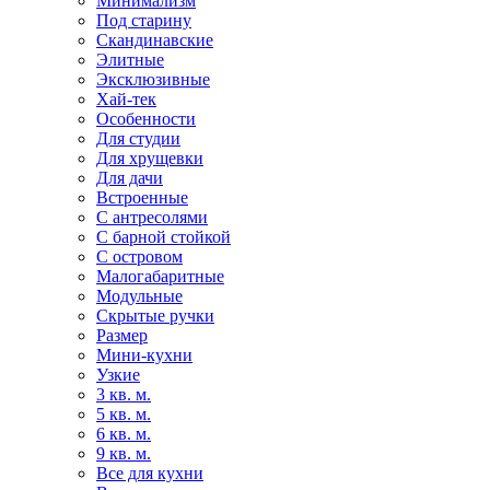
Минимализм
Под старину
Скандинавские
Элитные
Эксклюзивные
Хай-тек
Особенности
Для студии
Для хрущевки
Для дачи
Встроенные
С антресолями
С барной стойкой
С островом
Малогабаритные
Модульные
Скрытые ручки
Размер
Мини-кухни
Узкие
3 кв. м.
5 кв. м.
6 кв. м.
9 кв. м.
Все для кухни