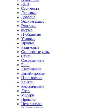
ДСП
Стоимость
Дешевые
Дорогие
Эконом-класс
Элитные
Форма
П-образные
Угловые
Прямые
Радиусные
Скошенные углы
Стиль
Современные
Евро
Английские
Дизайнерские
Итальянские
Кантри
Классические
Лофт
Модерн
Прованс
Неоклассика