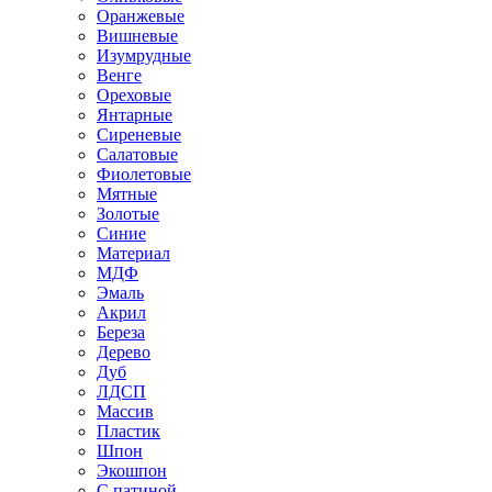
Оранжевые
Вишневые
Изумрудные
Венге
Ореховые
Янтарные
Сиреневые
Салатовые
Фиолетовые
Мятные
Золотые
Синие
Материал
МДФ
Эмаль
Акрил
Береза
Дерево
Дуб
ЛДСП
Массив
Пластик
Шпон
Экошпон
С патиной