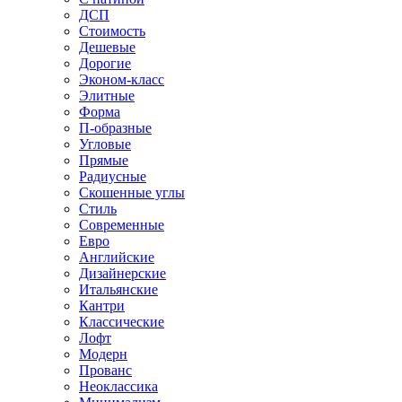
ДСП
Стоимость
Дешевые
Дорогие
Эконом-класс
Элитные
Форма
П-образные
Угловые
Прямые
Радиусные
Скошенные углы
Стиль
Современные
Евро
Английские
Дизайнерские
Итальянские
Кантри
Классические
Лофт
Модерн
Прованс
Неоклассика