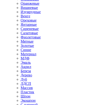
Оранжевые
Вишневые
Изумрудные
Венге
Ореховые
Янтарные
Сиреневые
Салатовые
Фиолетовые
Мятные
Золотые
Синие
Материал
МДФ
Эмаль
Акрил
Береза
Дерево
Дуб
ЛДСП
Массив
Пластик
Шпон
Экошпон
С патиной