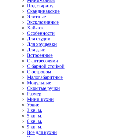
Минимализм
Под старину
Скандинавские
Элитные
Эксклюзивные
Хай-тек
Особенности
Для студии
Для хрущевки
Для дачи
Встроенные
С антресолями
С барной стойкой
С островом
Малогабаритные
Модульные
Скрытые ручки
Размер
Мини-кухни
Узкие
3 кв. м.
5 кв. м.
6 кв. м.
9 кв. м.
Все для кухни