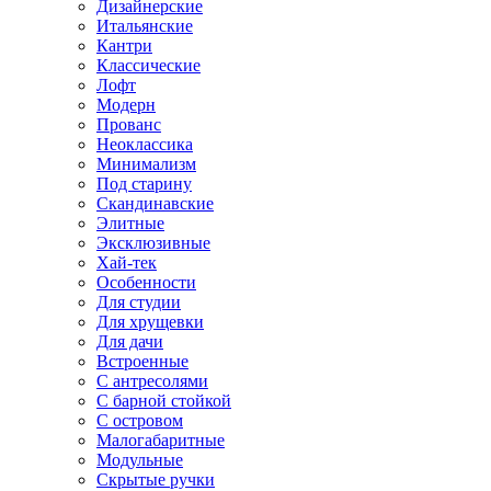
Дизайнерские
Итальянские
Кантри
Классические
Лофт
Модерн
Прованс
Неоклассика
Минимализм
Под старину
Скандинавские
Элитные
Эксклюзивные
Хай-тек
Особенности
Для студии
Для хрущевки
Для дачи
Встроенные
С антресолями
С барной стойкой
С островом
Малогабаритные
Модульные
Скрытые ручки