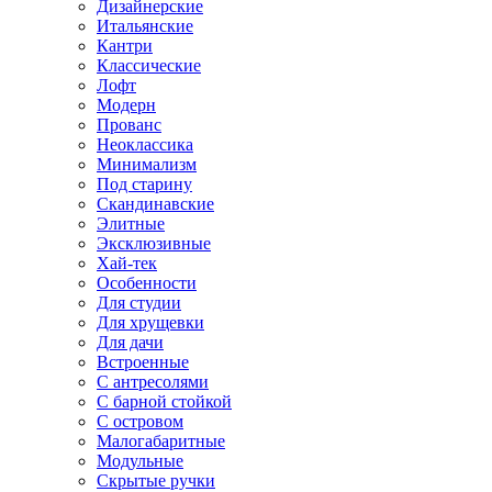
Дизайнерские
Итальянские
Кантри
Классические
Лофт
Модерн
Прованс
Неоклассика
Минимализм
Под старину
Скандинавские
Элитные
Эксклюзивные
Хай-тек
Особенности
Для студии
Для хрущевки
Для дачи
Встроенные
С антресолями
С барной стойкой
С островом
Малогабаритные
Модульные
Скрытые ручки