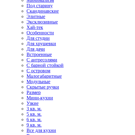
Минимализм
Под старину
Скандинавские
Элитные
Эксклюзивные
Хай-тек
Особенности
Для студии
Для хрущевки
Для дачи
Встроенные
С антресолями
С барной стойкой
С островом
Малогабаритные
Модульные
Скрытые ручки
Размер
Мини-кухни
Узкие
3 кв. м.
5 кв. м.
6 кв. м.
9 кв. м.
Все для кухни