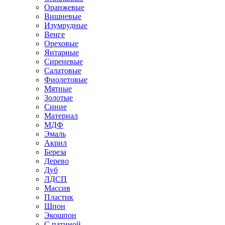
Оранжевые
Вишневые
Изумрудные
Венге
Ореховые
Янтарные
Сиреневые
Салатовые
Фиолетовые
Мятные
Золотые
Синие
Материал
МДФ
Эмаль
Акрил
Береза
Дерево
Дуб
ЛДСП
Массив
Пластик
Шпон
Экошпон
С патиной