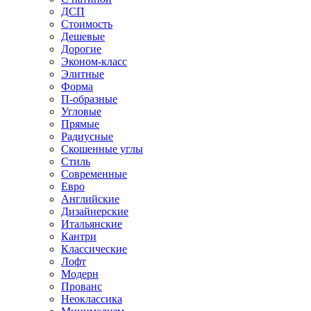
ДСП
Стоимость
Дешевые
Дорогие
Эконом-класс
Элитные
Форма
П-образные
Угловые
Прямые
Радиусные
Скошенные углы
Стиль
Современные
Евро
Английские
Дизайнерские
Итальянские
Кантри
Классические
Лофт
Модерн
Прованс
Неоклассика