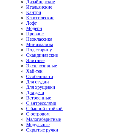
Дизайнерские
Итальянские
Кантри
Классические
Лофт
Модерн
Прованс
Неоклассика
Минимализм
Под старину
Скандинавские
Элитные
Эксклюзивные
Хай-тек
Особенности
Для студии
Для хрущевки
Для дачи
Встроенные
С антресолями
С барной стойкой
С островом
Малогабаритные
Модульные
Скрытые ручки