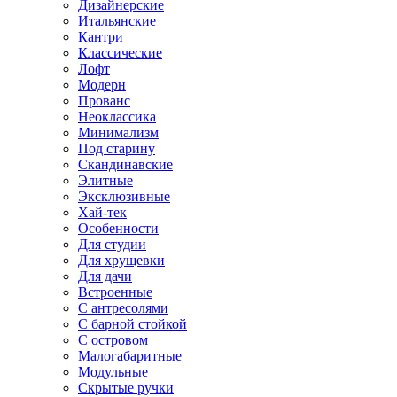
Дизайнерские
Итальянские
Кантри
Классические
Лофт
Модерн
Прованс
Неоклассика
Минимализм
Под старину
Скандинавские
Элитные
Эксклюзивные
Хай-тек
Особенности
Для студии
Для хрущевки
Для дачи
Встроенные
С антресолями
С барной стойкой
С островом
Малогабаритные
Модульные
Скрытые ручки