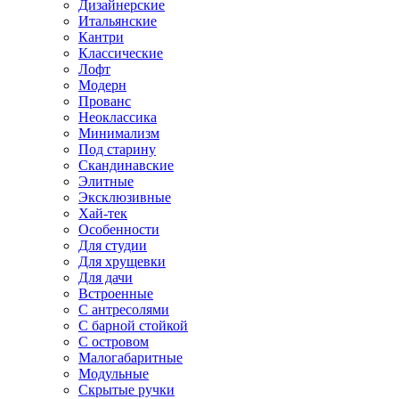
Дизайнерские
Итальянские
Кантри
Классические
Лофт
Модерн
Прованс
Неоклассика
Минимализм
Под старину
Скандинавские
Элитные
Эксклюзивные
Хай-тек
Особенности
Для студии
Для хрущевки
Для дачи
Встроенные
С антресолями
С барной стойкой
С островом
Малогабаритные
Модульные
Скрытые ручки