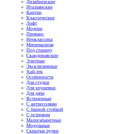
Дизайнерские
Итальянские
Кантри
Классические
Лофт
Модерн
Прованс
Неоклассика
Минимализм
Под старину
Скандинавские
Элитные
Эксклюзивные
Хай-тек
Особенности
Для студии
Для хрущевки
Для дачи
Встроенные
С антресолями
С барной стойкой
С островом
Малогабаритные
Модульные
Скрытые ручки