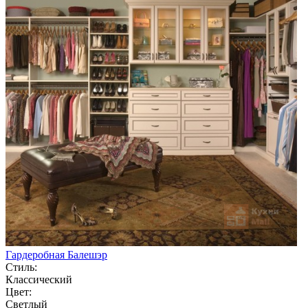
Гардеробная Балешэр
Стиль:
Классический
Цвет:
Светлый