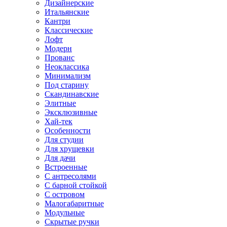
Дизайнерские
Итальянские
Кантри
Классические
Лофт
Модерн
Прованс
Неоклассика
Минимализм
Под старину
Скандинавские
Элитные
Эксклюзивные
Хай-тек
Особенности
Для студии
Для хрущевки
Для дачи
Встроенные
С антресолями
С барной стойкой
С островом
Малогабаритные
Модульные
Скрытые ручки