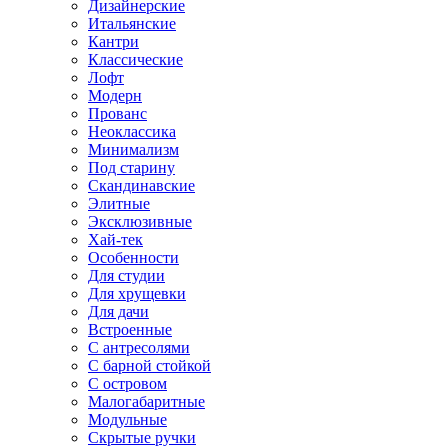
Дизайнерские
Итальянские
Кантри
Классические
Лофт
Модерн
Прованс
Неоклассика
Минимализм
Под старину
Скандинавские
Элитные
Эксклюзивные
Хай-тек
Особенности
Для студии
Для хрущевки
Для дачи
Встроенные
С антресолями
С барной стойкой
С островом
Малогабаритные
Модульные
Скрытые ручки