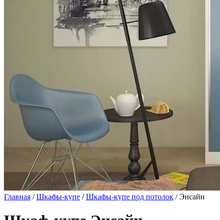
Главная
/
Шкафы-купе
/
Шкафы-купе под потолок
/ Энсайн