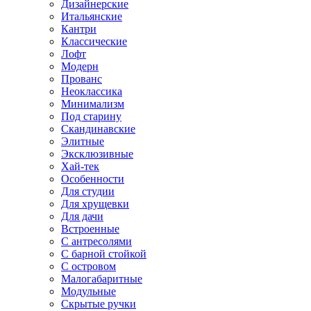
Дизайнерские
Итальянские
Кантри
Классические
Лофт
Модерн
Прованс
Неоклассика
Минимализм
Под старину
Скандинавские
Элитные
Эксклюзивные
Хай-тек
Особенности
Для студии
Для хрущевки
Для дачи
Встроенные
С антресолями
С барной стойкой
С островом
Малогабаритные
Модульные
Скрытые ручки