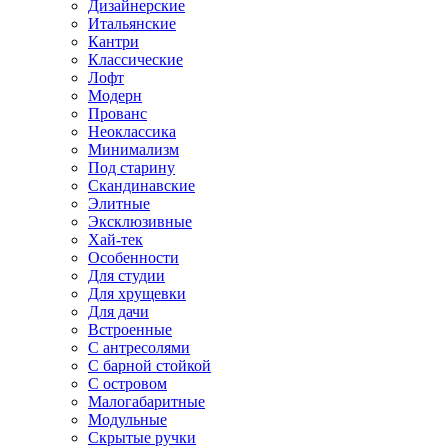
Дизайнерские
Итальянские
Кантри
Классические
Лофт
Модерн
Прованс
Неоклассика
Минимализм
Под старину
Скандинавские
Элитные
Эксклюзивные
Хай-тек
Особенности
Для студии
Для хрущевки
Для дачи
Встроенные
С антресолями
С барной стойкой
С островом
Малогабаритные
Модульные
Скрытые ручки