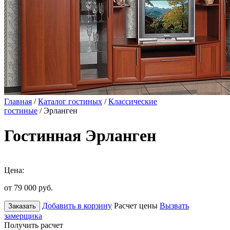
Главная
/
Каталог гостиных
/
Классические
гостиные
/ Эрланген
Гостинная Эрланген
Цена:
от 79 000
руб.
Добавить в корзину
Расчет цены
Вызвать
Заказать
замерщика
Получить расчет