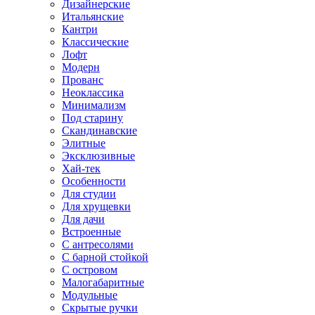
Дизайнерские
Итальянские
Кантри
Классические
Лофт
Модерн
Прованс
Неоклассика
Минимализм
Под старину
Скандинавские
Элитные
Эксклюзивные
Хай-тек
Особенности
Для студии
Для хрущевки
Для дачи
Встроенные
С антресолями
С барной стойкой
С островом
Малогабаритные
Модульные
Скрытые ручки