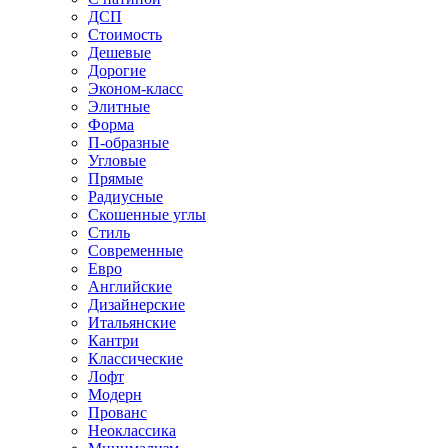
ДСП
Стоимость
Дешевые
Дорогие
Эконом-класс
Элитные
Форма
П-образные
Угловые
Прямые
Радиусные
Скошенные углы
Стиль
Современные
Евро
Английские
Дизайнерские
Итальянские
Кантри
Классические
Лофт
Модерн
Прованс
Неоклассика