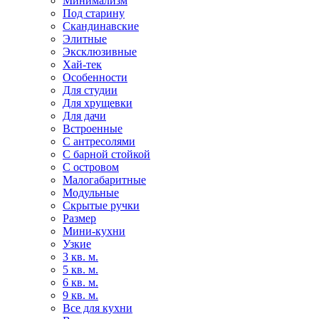
Минимализм
Под старину
Скандинавские
Элитные
Эксклюзивные
Хай-тек
Особенности
Для студии
Для хрущевки
Для дачи
Встроенные
С антресолями
С барной стойкой
С островом
Малогабаритные
Модульные
Скрытые ручки
Размер
Мини-кухни
Узкие
3 кв. м.
5 кв. м.
6 кв. м.
9 кв. м.
Все для кухни