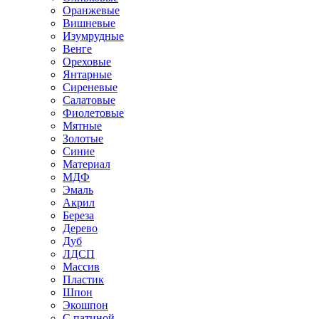
Оранжевые
Вишневые
Изумрудные
Венге
Ореховые
Янтарные
Сиреневые
Салатовые
Фиолетовые
Мятные
Золотые
Синие
Материал
МДФ
Эмаль
Акрил
Береза
Дерево
Дуб
ЛДСП
Массив
Пластик
Шпон
Экошпон
С патиной